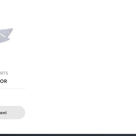
ORTS
SOR
ioni