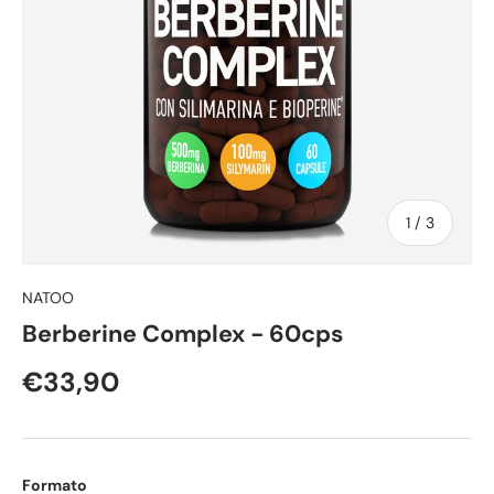
di
1
/
3
NATOO
Berberine Complex - 60cps
€33,90
Formato