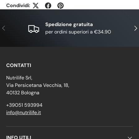
Condividi:
Spedizione gratuita
Indietro
Ava
per ordini superiori a €34.90
CONTATTI
Nutrilife Srl,
Via Persicetana Vecchia, 18,
40132 Bologna
+39051 593994
info@nutrilife.it
INFO UTILI